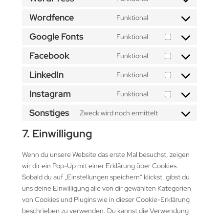
Consent
service
to
Wordfence
Funktional
google-
Consent
service
analytics
to
Google Fonts
Funktional
wordpress
Consent
service
to
Facebook
Funktional
wordfence
Consent
service
to
LinkedIn
Funktional
google-
Consent
service
fonts
to
Instagram
Funktional
facebook
Consent
service
to
Sonstiges
Zweck wird noch ermittelt
linkedin
Consent
service
to
7. Einwilligung
instagram
service
sonstiges
Wenn du unsere Website das erste Mal besuchst, zeigen
wir dir ein Pop-Up mit einer Erklärung über Cookies.
Sobald du auf „Einstellungen speichern“ klickst, gibst du
uns deine Einwilligung alle von dir gewählten Kategorien
von Cookies und Plugins wie in dieser Cookie-Erklärung
beschrieben zu verwenden. Du kannst die Verwendung